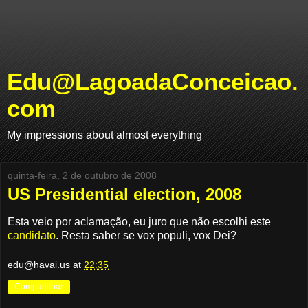
Edu@LagoadaConceicao.
com
My impressions about almost everything
quinta-feira, 2 de outubro de 2008
US Presidential election, 2008
Esta veio por aclamação, eu juro que não escolhi este
candidato
. Resta saber se vox populi, vox Dei?
edu@havai.us
at
22:35
Compartilhar