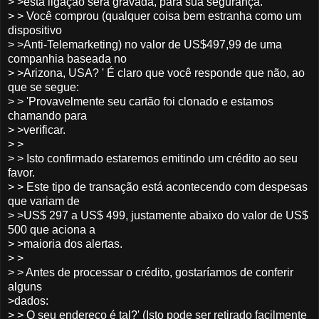
> >esta ligação será gravada, para sua segurança.
> > Você comprou (qualquer coisa bem estranha como um
dispositivo
> >Anti-Telemarketing) no valor de US$497,99 de uma
companhia baseada no
> >Arizona, USA? ' É claro que você responde que não, ao
que se segue:
> > 'Provavelmente seu cartão foi clonado e estamos
chamando para
> >verificar.
> >
> > Isto confirmado estaremos emitindo um crédito ao seu
favor.
> > Este tipo de transação está acontecendo com despesas
que variam de
> >US$ 297 a US$ 499, justamente abaixo do valor de US$
500 que aciona a
> >maioria dos alertas.
> >
> > Antes de processar o crédito, gostaríamos de conferir
alguns
>dados:
> > O seu endereço é tal?' (Isto pode ser retirado facilmente