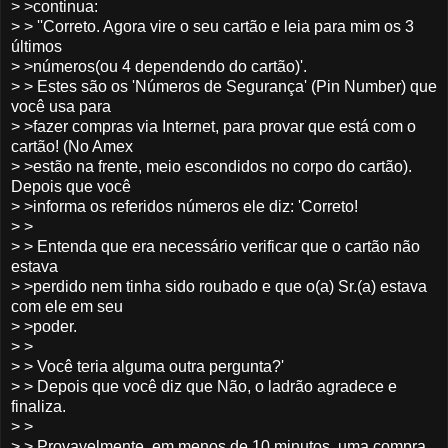
> >continua:
> > ''Correto. Agora vire o seu cartão e leia para mim os 3
últimos
> >números(ou 4 dependendo do cartão)'.
> > Estes são os 'Números de Segurança' (Pin Number) que
você usa para
> >fazer compras via Internet, para provar que está com o
cartão! (No Amex
> >estão na frente, meio escondidos no corpo do cartão).
Depois que você
> >informa os referidos números ele diz: 'Correto!
> >
> > Entenda que era necessário verificar que o cartão não
estava
> >perdido nem tinha sido roubado e que o(a) Sr.(a) estava
com ele em seu
> >poder.
> >
> > Você teria alguma outra pergunta?'
> > Depois que você diz que Não, o ladrão agradece e
finaliza.
> >
> > Provavelmente, em menos de 10 minutos, uma compra