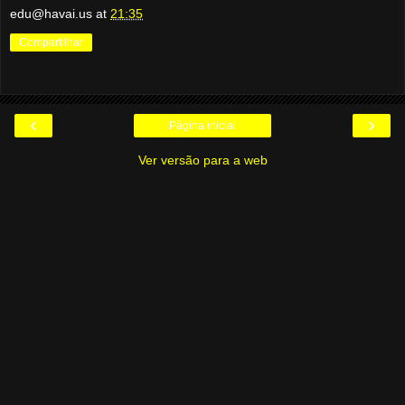
edu@havai.us
at
21:35
Compartilhar
‹
›
Página inicial
Ver versão para a web