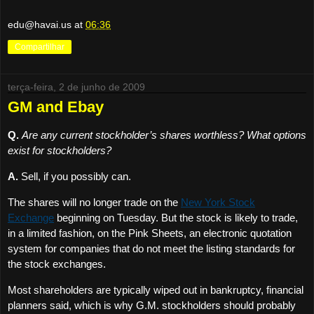
edu@havai.us
at
06:36
Compartilhar
terça-feira, 2 de junho de 2009
GM and Ebay
Q.
Are any current stockholder’s shares worthless? What options
exist for stockholders?
A.
Sell, if you possibly can.
The shares will no longer trade on the
New York Stock
Exchange
beginning on Tuesday. But the stock is likely to trade,
in a limited fashion, on the Pink Sheets, an electronic quotation
system for companies that do not meet the listing standards for
the stock exchanges.
Most shareholders are typically wiped out in bankruptcy, financial
planners said, which is why G.M. stockholders should probably