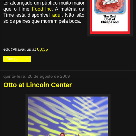
ter alcançado um público muito maior
que o filme
Food Inc
. A matéria da
Time está disponível
aqui
. Não são
só os peixes que morrem pela boca.
edu@havai.us
at
08:36
Compartilhar
quinta-feira, 20 de agosto de 2009
Otto at Lincoln Center