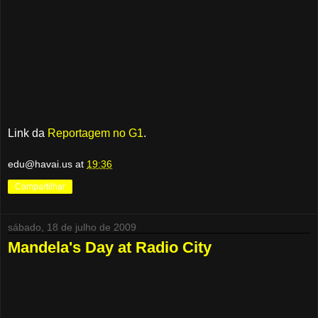
Link da
Reportagem no G1
.
edu@havai.us
at
19:36
Compartilhar
sábado, 18 de julho de 2009
Mandela's Day at Radio City