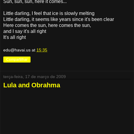
Sun, sun, sun, here it comes...
Little darling, I feel that ice is slowly melting
Little darling, it seems like years since it's been clear
Here comes the sun, here comes the sun,
and I say it's all right
It's all right
edu@havai.us
at
15:35
Compartilhar
terça-feira, 17 de março de 2009
Lula and Obrahma