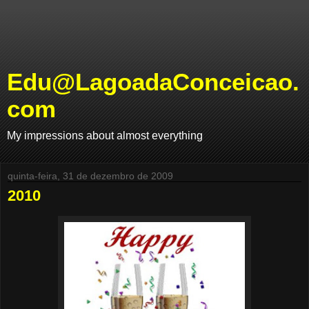
Edu@LagoadaConceicao.
com
My impressions about almost everything
quinta-feira, 31 de dezembro de 2009
2010