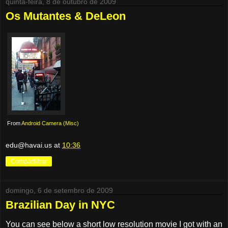
quinta-feira, 8 de outubro de 2009
Os Mutantes & DeLeon
From
Android Camera (Misc)
edu@havai.us
at
10:36
Compartilhar
domingo, 6 de setembro de 2009
Brazilian Day in NYC
You can see below a short low resolution movie I got with an