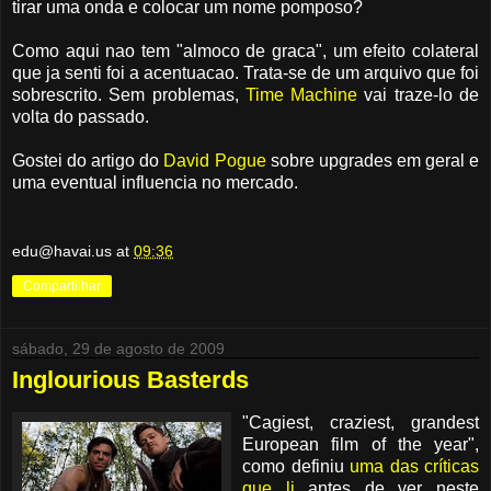
tirar uma onda e colocar um nome pomposo?
Como aqui nao tem "almoco de graca", um efeito colateral
que ja senti foi a acentuacao. Trata-se de um arquivo que foi
sobrescrito. Sem problemas,
Time Machine
vai traze-lo de
volta do passado.
Gostei do artigo do
David Pogue
sobre upgrades em geral e
uma eventual influencia no mercado.
edu@havai.us
at
09:36
Compartilhar
sábado, 29 de agosto de 2009
Inglourious Basterds
"Cagiest, craziest, grandest
European film of the year",
como definiu
uma das críticas
que li
antes de ver neste