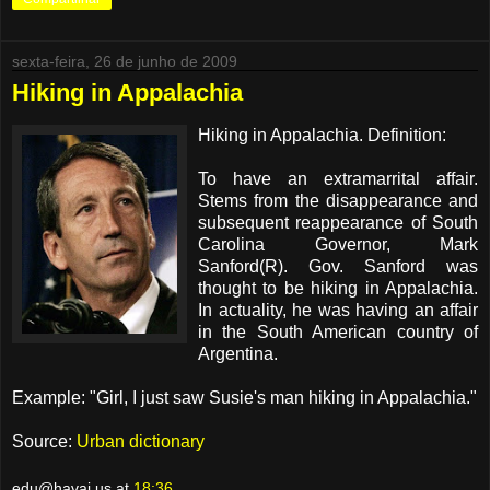
sexta-feira, 26 de junho de 2009
Hiking in Appalachia
Hiking in Appalachia. Definition:
To have an extramarrital affair.
Stems from the disappearance and
subsequent reappearance of South
Carolina Governor, Mark
Sanford(R). Gov. Sanford was
thought to be hiking in Appalachia.
In actuality, he was having an affair
in the South American country of
Argentina.
Example: "Girl, I just saw Susie's man hiking in Appalachia."
Source:
Urban dictionary
edu@havai.us
at
18:36