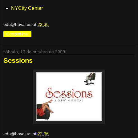
NYCity Center
edu@havai.us
at
22:36
Compartilhar
sábado, 17 de outubro de 2009
Sessions
edu@havai.us
at
22:36