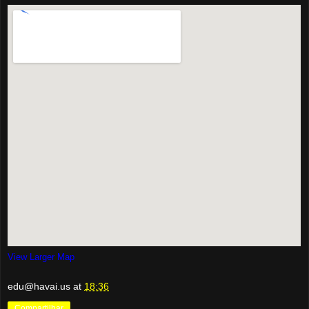
View Larger Map
edu@havai.us
at
18:36
Compartilhar