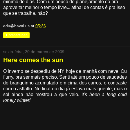
mínimo de dias. Com um pouco de planejamento dá pra
aproveitar melhor o tempo livre... afinal de contas é pra isso
que se trabalha, não?
edu@havai.us
at
05:36
Compartilhar
sexta-feira, 20 de março de 2009
Here comes the sun
O inverno se despediu de NY hoje de manhã com neve. Ou
flurry, pra ser mais preciso. Senti até um pouco de saudades
do branquinho acumulado em cima dos carros, o contraste
com o aslfalto. No final do dia já estava mais quente, mas o
sol ainda não mostrou a que veio. I
t's been a long cold
lonely winter!