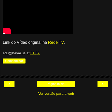
Link do Vídeo original na
Rede TV
.
edu@havai.us
at
01:37
Compartilhar
‹
›
Página inicial
Ver versão para a web