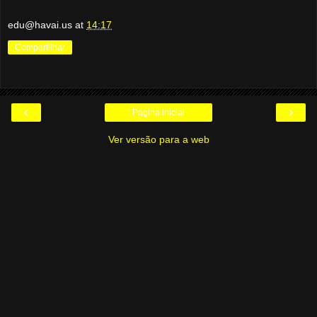
edu@havai.us
at
14:17
Compartilhar
‹
›
Página inicial
Ver versão para a web